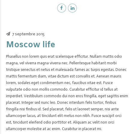
7 septembre 2015
Moscow life
Phasellus non lorem quis erat scelerisque efficitur. Nullam mattis odio
magna, vel viverra magna viverra nec. Pellentesque habitant morbi
tristique senectus et netus et malesuada fames ac turpis egestas. Donec
mattis fermentum diam, vitae dictum est convallis et. Aenean mauris
lorem, sodales eget condimentum nec, faucibus vitae est. Fusce
vulputate odio non mollis commodo. Curabitur efficitur id tellus at
imperdiet. Vestibulum commodo dui non eros fringilla, eget sagittis enim
placerat. Integer sed nunc leo. Donec interdum felis tortor, finibus
fringilla nisi finibus id. Sed placerat, felis ut laoreet semper, nisi ante
ullamcorper lacus, at tincidunt elit metus non nibh. Fusce suscipit orci
est, tincidunt eleifend odio porttitor et. Aliquam ac velit non orci
ullamcorper molestie at ac enim. Curabitur in placerat mi.