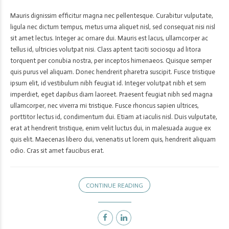
Mauris dignissim efficitur magna nec pellentesque. Curabitur vulputate,
ligula nec dictum tempus, metus urna aliquet nisl, sed consequat nisi nisl
sit amet lectus. Integer ac ornare dui. Mauris est lacus, ullamcorper ac
tellus id, ultricies volutpat nisi. Class aptent taciti sociosqu ad litora
torquent per conubia nostra, per inceptos himenaeos. Quisque semper
quis purus vel aliquam. Donec hendrerit pharetra suscipit. Fusce tristique
ipsum elit, id vestibulum nibh feugiat id. Integer volutpat nibh et sem
imperdiet, eget dapibus diam laoreet. Praesent feugiat nibh sed magna
ullamcorper, nec viverra mi tristique. Fusce rhoncus sapien ultrices,
porttitor lectus id, condimentum dui. Etiam at iaculis nisl. Duis vulputate,
erat at hendrerit tristique, enim velit luctus dui, in malesuada augue ex
quis elit. Maecenas libero dui, venenatis ut lorem quis, hendrerit aliquam
odio. Cras sit amet faucibus erat.
CONTINUE READING