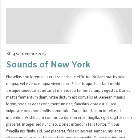
4 septembre 2015
Sounds of New York
Phasellus non lorem quis erat scelerisque efficitur. Nullam mattis odio
magna, vel viverra magna viverra nec. Pellentesque habitant morbi
tristique senectus et netus et malesuada fames ac turpis egestas. Donec
mattis fermentum diam, vitae dictum est convallis et. Aenean mauris
lorem, sodales eget condimentum nec, faucibus vitae est. Fusce
vulputate odio non mollis commodo. Curabitur efficitur id tellus at
imperdiet. Vestibulum commodo dui non eros fringilla, eget sagittis enim
placerat. Integer sed nunc leo. Donec interdum felis tortor, finibus
fringilla nisi finibus id. Sed placerat, felis ut laoreet semper, nisi ante
ullamcorper lacus, at tincidunt elit metus non nibh. Fusce suscipit orci