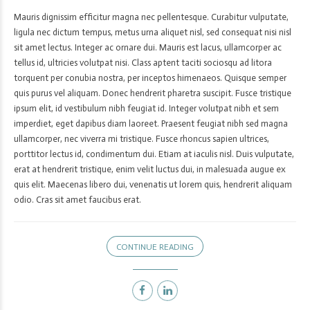
Mauris dignissim efficitur magna nec pellentesque. Curabitur vulputate,
ligula nec dictum tempus, metus urna aliquet nisl, sed consequat nisi nisl
sit amet lectus. Integer ac ornare dui. Mauris est lacus, ullamcorper ac
tellus id, ultricies volutpat nisi. Class aptent taciti sociosqu ad litora
torquent per conubia nostra, per inceptos himenaeos. Quisque semper
quis purus vel aliquam. Donec hendrerit pharetra suscipit. Fusce tristique
ipsum elit, id vestibulum nibh feugiat id. Integer volutpat nibh et sem
imperdiet, eget dapibus diam laoreet. Praesent feugiat nibh sed magna
ullamcorper, nec viverra mi tristique. Fusce rhoncus sapien ultrices,
porttitor lectus id, condimentum dui. Etiam at iaculis nisl. Duis vulputate,
erat at hendrerit tristique, enim velit luctus dui, in malesuada augue ex
quis elit. Maecenas libero dui, venenatis ut lorem quis, hendrerit aliquam
odio. Cras sit amet faucibus erat.
CONTINUE READING