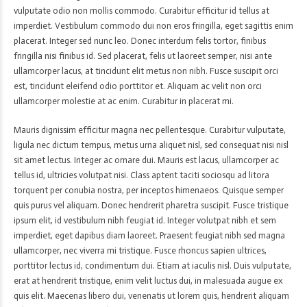
vulputate odio non mollis commodo. Curabitur efficitur id tellus at
imperdiet. Vestibulum commodo dui non eros fringilla, eget sagittis enim
placerat. Integer sed nunc leo. Donec interdum felis tortor, finibus
fringilla nisi finibus id. Sed placerat, felis ut laoreet semper, nisi ante
ullamcorper lacus, at tincidunt elit metus non nibh. Fusce suscipit orci
est, tincidunt eleifend odio porttitor et. Aliquam ac velit non orci
ullamcorper molestie at ac enim. Curabitur in placerat mi.
Mauris dignissim efficitur magna nec pellentesque. Curabitur vulputate,
ligula nec dictum tempus, metus urna aliquet nisl, sed consequat nisi nisl
sit amet lectus. Integer ac ornare dui. Mauris est lacus, ullamcorper ac
tellus id, ultricies volutpat nisi. Class aptent taciti sociosqu ad litora
torquent per conubia nostra, per inceptos himenaeos. Quisque semper
quis purus vel aliquam. Donec hendrerit pharetra suscipit. Fusce tristique
ipsum elit, id vestibulum nibh feugiat id. Integer volutpat nibh et sem
imperdiet, eget dapibus diam laoreet. Praesent feugiat nibh sed magna
ullamcorper, nec viverra mi tristique. Fusce rhoncus sapien ultrices,
porttitor lectus id, condimentum dui. Etiam at iaculis nisl. Duis vulputate,
erat at hendrerit tristique, enim velit luctus dui, in malesuada augue ex
quis elit. Maecenas libero dui, venenatis ut lorem quis, hendrerit aliquam