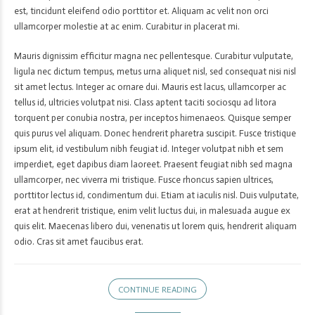
est, tincidunt eleifend odio porttitor et. Aliquam ac velit non orci
ullamcorper molestie at ac enim. Curabitur in placerat mi.
Mauris dignissim efficitur magna nec pellentesque. Curabitur vulputate,
ligula nec dictum tempus, metus urna aliquet nisl, sed consequat nisi nisl
sit amet lectus. Integer ac ornare dui. Mauris est lacus, ullamcorper ac
tellus id, ultricies volutpat nisi. Class aptent taciti sociosqu ad litora
torquent per conubia nostra, per inceptos himenaeos. Quisque semper
quis purus vel aliquam. Donec hendrerit pharetra suscipit. Fusce tristique
ipsum elit, id vestibulum nibh feugiat id. Integer volutpat nibh et sem
imperdiet, eget dapibus diam laoreet. Praesent feugiat nibh sed magna
ullamcorper, nec viverra mi tristique. Fusce rhoncus sapien ultrices,
porttitor lectus id, condimentum dui. Etiam at iaculis nisl. Duis vulputate,
erat at hendrerit tristique, enim velit luctus dui, in malesuada augue ex
quis elit. Maecenas libero dui, venenatis ut lorem quis, hendrerit aliquam
odio. Cras sit amet faucibus erat.
CONTINUE READING