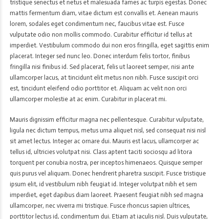
tristique senectus et netus et malesuada fames ac turpis egestas. Donec
mattis fermentum diam, vitae dictum est convallis et. Aenean mauris
lorem, sodales eget condimentum nec, faucibus vitae est. Fusce
vulputate odio non mollis commodo. Curabitur efficitur id tellus at
imperdiet. Vestibulum commodo dui non eros fringilla, eget sagittis enim
placerat. Integer sed nunc leo. Donec interdum felis tortor, finibus
fringilla nisi finibus id. Sed placerat, felis ut laoreet semper, nisi ante
ullamcorper lacus, at tincidunt elit metus non nibh. Fusce suscipit orci
est, tincidunt eleifend odio porttitor et. Aliquam ac velit non orci
ullamcorper molestie at ac enim. Curabitur in placerat mi.
Mauris dignissim efficitur magna nec pellentesque. Curabitur vulputate,
ligula nec dictum tempus, metus urna aliquet nisl, sed consequat nisi nisl
sit amet lectus. Integer ac ornare dui. Mauris est lacus, ullamcorper ac
tellus id, ultricies volutpat nisi. Class aptent taciti sociosqu ad litora
torquent per conubia nostra, per inceptos himenaeos. Quisque semper
quis purus vel aliquam. Donec hendrerit pharetra suscipit. Fusce tristique
ipsum elit, id vestibulum nibh feugiat id. Integer volutpat nibh et sem
imperdiet, eget dapibus diam laoreet. Praesent feugiat nibh sed magna
ullamcorper, nec viverra mi tristique. Fusce rhoncus sapien ultrices,
porttitor lectus id, condimentum dui. Etiam at iaculis nisl. Duis vulputate,