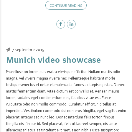
CONTINUE READING
7 septembre 2015
Munich video showcase
Phasellus non lorem quis erat scelerisque efficitur. Nullam mattis odio
magna, vel viverra magna viverra nec. Pellentesque habitant morbi
tristique senectus et netus et malesuada fames ac turpis egestas. Donec
mattis fermentum diam, vitae dictum est convallis et. Aenean mauris
lorem, sodales eget condimentum nec, faucibus vitae est. Fusce
vulputate odio non mollis commodo. Curabitur efficitur id tellus at
imperdiet. Vestibulum commodo dui non eros fringilla, eget sagittis enim
placerat. Integer sed nunc leo. Donec interdum felis tortor, finibus
fringilla nisi finibus id. Sed placerat, felis ut laoreet semper, nisi ante
ullamcorper lacus, at tincidunt elit metus non nibh. Fusce suscipit orci