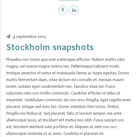
4 septembre 2015
Stockholm snapshots
Phasellus non lorem quis erat scelerisque efficitur. Nullam mattis odio
magna, vel viverra magna viverra nec. Pellentesque habitant morbi
tristique senectus et netus et malesuada fames ac turpis egestas. Donec
mattis fermentum diam, vitae dictum est convallis et. Aenean mauris
lorem, sodales eget condimentum nec, faucibus vitae est. Fusce
vulputate odio non mollis commodo. Curabitur efficitur id tellus at
imperdiet. Vestibulum commodo dui non eros fringilla, eget sagittis enim
placerat. Integer sed nunc leo. Donec interdum felis tortor, finibus
fringilla nisi finibus id. Sed placerat, felis ut laoreet semper, nisi ante
ullamcorper lacus, at tincidunt elit metus non nibh. Fusce suscipit orci
est, tincidunt eleifend odio porttitor et. Aliquam ac velit non orci
ullamcorper molestie at ac enim. Curabitur in placerat mi.