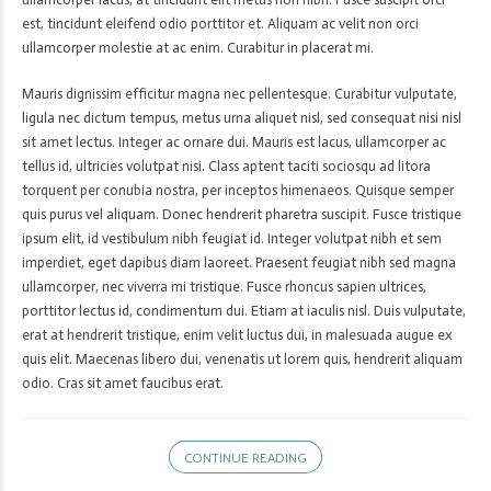
est, tincidunt eleifend odio porttitor et. Aliquam ac velit non orci
ullamcorper molestie at ac enim. Curabitur in placerat mi.
Mauris dignissim efficitur magna nec pellentesque. Curabitur vulputate,
ligula nec dictum tempus, metus urna aliquet nisl, sed consequat nisi nisl
sit amet lectus. Integer ac ornare dui. Mauris est lacus, ullamcorper ac
tellus id, ultricies volutpat nisi. Class aptent taciti sociosqu ad litora
torquent per conubia nostra, per inceptos himenaeos. Quisque semper
quis purus vel aliquam. Donec hendrerit pharetra suscipit. Fusce tristique
ipsum elit, id vestibulum nibh feugiat id. Integer volutpat nibh et sem
imperdiet, eget dapibus diam laoreet. Praesent feugiat nibh sed magna
ullamcorper, nec viverra mi tristique. Fusce rhoncus sapien ultrices,
porttitor lectus id, condimentum dui. Etiam at iaculis nisl. Duis vulputate,
erat at hendrerit tristique, enim velit luctus dui, in malesuada augue ex
quis elit. Maecenas libero dui, venenatis ut lorem quis, hendrerit aliquam
odio. Cras sit amet faucibus erat.
CONTINUE READING