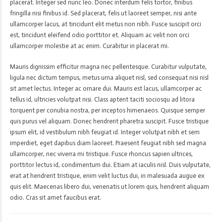
placerat. Integer sed nunc leo. Donec interdum felis tortor, finibus
fringilla nisi finibus id. Sed placerat, felis ut laoreet semper, nisi ante
ullamcorper lacus, at tincidunt elit metus non nibh. Fusce suscipit orci
est, tincidunt eleifend odio porttitor et. Aliquam ac velit non orci
ullamcorper molestie at ac enim. Curabitur in placerat mi.
Mauris dignissim efficitur magna nec pellentesque. Curabitur vulputate,
ligula nec dictum tempus, metus urna aliquet nisl, sed consequat nisi nisl
sit amet lectus. Integer ac ornare dui. Mauris est lacus, ullamcorper ac
tellus id, ultricies volutpat nisi. Class aptent taciti sociosqu ad litora
torquent per conubia nostra, per inceptos himenaeos. Quisque semper
quis purus vel aliquam. Donec hendrerit pharetra suscipit. Fusce tristique
ipsum elit, id vestibulum nibh feugiat id. Integer volutpat nibh et sem
imperdiet, eget dapibus diam laoreet. Praesent feugiat nibh sed magna
ullamcorper, nec viverra mi tristique. Fusce rhoncus sapien ultrices,
porttitor lectus id, condimentum dui. Etiam at iaculis nisl. Duis vulputate,
erat at hendrerit tristique, enim velit luctus dui, in malesuada augue ex
quis elit. Maecenas libero dui, venenatis ut lorem quis, hendrerit aliquam
odio. Cras sit amet faucibus erat.