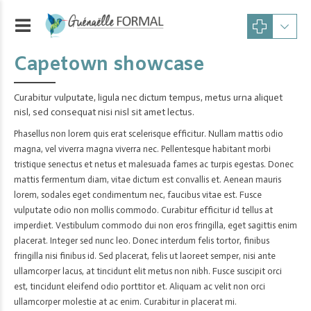
Capetown showcase
Curabitur vulputate, ligula nec dictum tempus, metus urna aliquet
nisl, sed consequat nisi nisl sit amet lectus.
Phasellus non lorem quis erat scelerisque efficitur. Nullam mattis odio
magna, vel viverra magna viverra nec. Pellentesque habitant morbi
tristique senectus et netus et malesuada fames ac turpis egestas. Donec
mattis fermentum diam, vitae dictum est convallis et. Aenean mauris
lorem, sodales eget condimentum nec, faucibus vitae est. Fusce
vulputate odio non mollis commodo. Curabitur efficitur id tellus at
imperdiet. Vestibulum commodo dui non eros fringilla, eget sagittis enim
placerat. Integer sed nunc leo. Donec interdum felis tortor, finibus
fringilla nisi finibus id. Sed placerat, felis ut laoreet semper, nisi ante
ullamcorper lacus, at tincidunt elit metus non nibh. Fusce suscipit orci
est, tincidunt eleifend odio porttitor et. Aliquam ac velit non orci
ullamcorper molestie at ac enim. Curabitur in placerat mi.