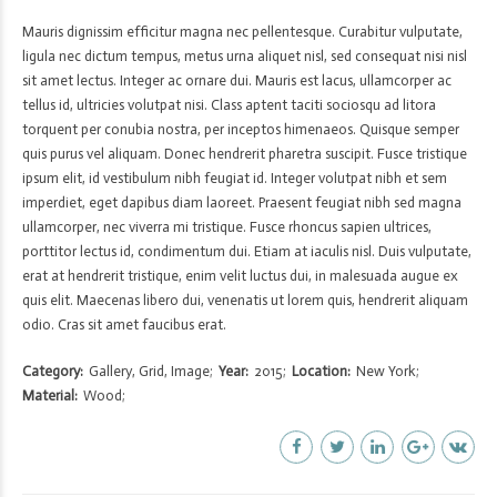
Mauris dignissim efficitur magna nec pellentesque. Curabitur vulputate,
ligula nec dictum tempus, metus urna aliquet nisl, sed consequat nisi nisl
sit amet lectus. Integer ac ornare dui. Mauris est lacus, ullamcorper ac
tellus id, ultricies volutpat nisi. Class aptent taciti sociosqu ad litora
torquent per conubia nostra, per inceptos himenaeos. Quisque semper
quis purus vel aliquam. Donec hendrerit pharetra suscipit. Fusce tristique
ipsum elit, id vestibulum nibh feugiat id. Integer volutpat nibh et sem
imperdiet, eget dapibus diam laoreet. Praesent feugiat nibh sed magna
ullamcorper, nec viverra mi tristique. Fusce rhoncus sapien ultrices,
porttitor lectus id, condimentum dui. Etiam at iaculis nisl. Duis vulputate,
erat at hendrerit tristique, enim velit luctus dui, in malesuada augue ex
quis elit. Maecenas libero dui, venenatis ut lorem quis, hendrerit aliquam
odio. Cras sit amet faucibus erat.
Category
Gallery, Grid, Image
Year
2015
Location
New York
Material
Wood