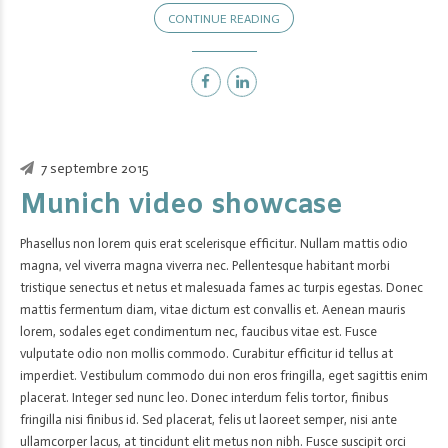
CONTINUE READING
7 septembre 2015
Munich video showcase
Phasellus non lorem quis erat scelerisque efficitur. Nullam mattis odio
magna, vel viverra magna viverra nec. Pellentesque habitant morbi
tristique senectus et netus et malesuada fames ac turpis egestas. Donec
mattis fermentum diam, vitae dictum est convallis et. Aenean mauris
lorem, sodales eget condimentum nec, faucibus vitae est. Fusce
vulputate odio non mollis commodo. Curabitur efficitur id tellus at
imperdiet. Vestibulum commodo dui non eros fringilla, eget sagittis enim
placerat. Integer sed nunc leo. Donec interdum felis tortor, finibus
fringilla nisi finibus id. Sed placerat, felis ut laoreet semper, nisi ante
ullamcorper lacus, at tincidunt elit metus non nibh. Fusce suscipit orci