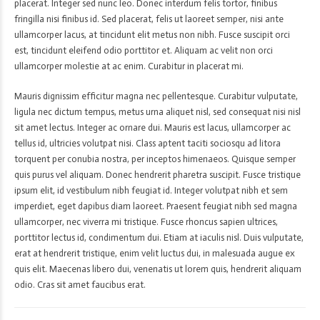
placerat. Integer sed nunc leo. Donec interdum felis tortor, finibus
fringilla nisi finibus id. Sed placerat, felis ut laoreet semper, nisi ante
ullamcorper lacus, at tincidunt elit metus non nibh. Fusce suscipit orci
est, tincidunt eleifend odio porttitor et. Aliquam ac velit non orci
ullamcorper molestie at ac enim. Curabitur in placerat mi.
Mauris dignissim efficitur magna nec pellentesque. Curabitur vulputate,
ligula nec dictum tempus, metus urna aliquet nisl, sed consequat nisi nisl
sit amet lectus. Integer ac ornare dui. Mauris est lacus, ullamcorper ac
tellus id, ultricies volutpat nisi. Class aptent taciti sociosqu ad litora
torquent per conubia nostra, per inceptos himenaeos. Quisque semper
quis purus vel aliquam. Donec hendrerit pharetra suscipit. Fusce tristique
ipsum elit, id vestibulum nibh feugiat id. Integer volutpat nibh et sem
imperdiet, eget dapibus diam laoreet. Praesent feugiat nibh sed magna
ullamcorper, nec viverra mi tristique. Fusce rhoncus sapien ultrices,
porttitor lectus id, condimentum dui. Etiam at iaculis nisl. Duis vulputate,
erat at hendrerit tristique, enim velit luctus dui, in malesuada augue ex
quis elit. Maecenas libero dui, venenatis ut lorem quis, hendrerit aliquam
odio. Cras sit amet faucibus erat.