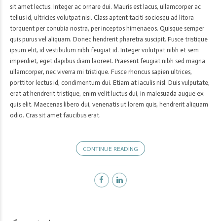
sit amet lectus. Integer ac ornare dui. Mauris est lacus, ullamcorper ac
tellus id, ultricies volutpat nisi. Class aptent taciti sociosqu ad litora
torquent per conubia nostra, per inceptos himenaeos. Quisque semper
quis purus vel aliquam. Donec hendrerit pharetra suscipit. Fusce tristique
ipsum elit, id vestibulum nibh feugiat id. Integer volutpat nibh et sem
imperdiet, eget dapibus diam laoreet. Praesent feugiat nibh sed magna
ullamcorper, nec viverra mi tristique. Fusce rhoncus sapien ultrices,
porttitor lectus id, condimentum dui. Etiam at iaculis nisl. Duis vulputate,
erat at hendrerit tristique, enim velit luctus dui, in malesuada augue ex
quis elit. Maecenas libero dui, venenatis ut lorem quis, hendrerit aliquam
odio. Cras sit amet faucibus erat.
CONTINUE READING