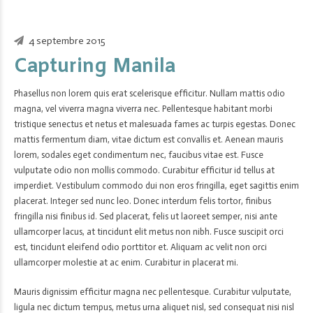
4 septembre 2015
Capturing Manila
Phasellus non lorem quis erat scelerisque efficitur. Nullam mattis odio
magna, vel viverra magna viverra nec. Pellentesque habitant morbi
tristique senectus et netus et malesuada fames ac turpis egestas. Donec
mattis fermentum diam, vitae dictum est convallis et. Aenean mauris
lorem, sodales eget condimentum nec, faucibus vitae est. Fusce
vulputate odio non mollis commodo. Curabitur efficitur id tellus at
imperdiet. Vestibulum commodo dui non eros fringilla, eget sagittis enim
placerat. Integer sed nunc leo. Donec interdum felis tortor, finibus
fringilla nisi finibus id. Sed placerat, felis ut laoreet semper, nisi ante
ullamcorper lacus, at tincidunt elit metus non nibh. Fusce suscipit orci
est, tincidunt eleifend odio porttitor et. Aliquam ac velit non orci
ullamcorper molestie at ac enim. Curabitur in placerat mi.
Mauris dignissim efficitur magna nec pellentesque. Curabitur vulputate,
ligula nec dictum tempus, metus urna aliquet nisl, sed consequat nisi nisl