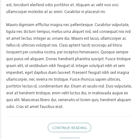
est, tincidunt eleifend odio porttitor et. Aliquam ac velit non orci
ullamcorper molestie at ac enim. Curabitur in placerat mi.
Mauris dignissim efficitur magna nec pellentesque. Curabitur vulputate,
ligula nec dictum tempus, metus urna aliquet nisl, sed consequat nisi nisl
sit amet lectus. Integer ac ornare dui. Mauris est lacus, ullamcorper ac
tellus id, ultricies volutpat nisi. Class aptent taciti sociosqu ad litora
torquent per conubia nostra, per inceptos himenaeos. Quisque semper
quis purus vel aliquam. Donec hendrerit pharetra suscipit. Fusce tristique
ipsum elit, id vestibulum nibh feugiat id. Integer volutpat nibh et sem
imperdiet, eget dapibus diam laoreet. Praesent feugiat nibh sed magna
ullamcorper, nec viverra mi tristique. Fusce rhoncus sapien ultrices,
porttitor lectus id, condimentum dui. Etiam at iaculis nisl. Duis vulputate,
erat at hendrerit tristique, enim velit luctus dui, in malesuada augue ex
quis elit. Maecenas libero dui, venenatis ut lorem quis, hendrerit aliquam
odio. Cras sit amet faucibus erat.
CONTINUE READING