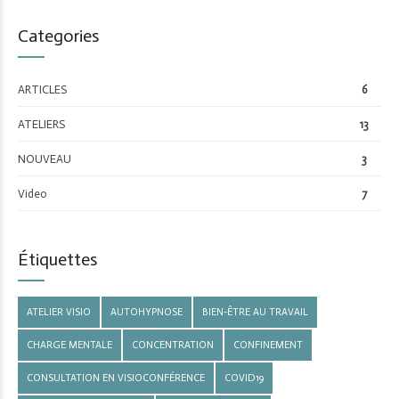
Categories
ARTICLES
6
ATELIERS
13
NOUVEAU
3
Video
7
Étiquettes
ATELIER VISIO
AUTOHYPNOSE
BIEN-ÊTRE AU TRAVAIL
CHARGE MENTALE
CONCENTRATION
CONFINEMENT
CONSULTATION EN VISIOCONFÉRENCE
COVID19