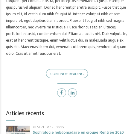
torquent per conubia nostra, per inceptos himenaeos. Quisque semper
quis purus vel aliquam. Donec hendrerit pharetra suscipit. Fusce tristique
ipsum elit, id vestibulum nibh feugiat id. Integer volutpat nibh et sem
imperdiet, eget dapibus diam laoreet. Praesent feugiat nibh sed magna
ullamcorper, nec viverra mi tristique. Fusce rhoncus sapien ultrices,
porttitor lectus id, condimentum dui. Etiam at iaculis nisl. Duis vulputate,
erat at hendrerit tristique, enim velit luctus dui, in malesuada augue ex
quis elit. Maecenas libero dui, venenatis ut lorem quis, hendrerit aliquam
odio. Cras sit amet faucibus erat.
CONTINUE READING
Articles récents
10 SEPTEMBRE 2020
Sophrologie hebdomadaire en groupe Rentrée 2020