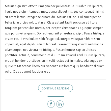
Mauris dignissim efficitur magna nec pellentesque. Curabitur vulputate,
ligula nec dictum tempus, metus urna aliquet nisl, sed consequat nisi nisl
sit amet lectus. Integer ac ornare dui. Mauris est lacus, ullamcorper ac
tellus id, ultricies volutpat nisi. Class aptent taciti sociosqu ad litora
torquent per conubia nostra, per inceptos himenaeos. Quisque semper
quis purus vel aliquam. Donec hendrerit pharetra suscipit. Fusce tristique
ipsum elit, id vestibulum nibh feugiat id. Integer volutpat nibh et sem
imperdiet, eget dapibus diam laoreet. Praesent feugiat nibh sed magna
ullamcorper, nec viverra mi tristique. Fusce rhoncus sapien ultrices,
porttitor lectus id, condimentum dui. Etiam at iaculis nisl. Duis vulputate,
erat at hendrerit tristique, enim velit luctus dui, in malesuada augue ex
quis elit. Maecenas libero dui, venenatis ut lorem quis, hendrerit aliquam
odio. Cras sit amet faucibus erat.
CONTINUE READING