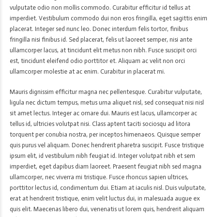
vulputate odio non mollis commodo. Curabitur efficitur id tellus at
imperdiet. Vestibulum commodo dui non eros fringilla, eget sagittis enim
placerat. Integer sed nunc leo. Donec interdum felis tortor, finibus
fringilla nisi finibus id. Sed placerat, felis ut laoreet semper, nisi ante
ullamcorper lacus, at tincidunt elit metus non nibh. Fusce suscipit orci
est, tincidunt eleifend odio porttitor et. Aliquam ac velit non orci
ullamcorper molestie at ac enim. Curabitur in placerat mi.
Mauris dignissim efficitur magna nec pellentesque. Curabitur vulputate,
ligula nec dictum tempus, metus urna aliquet nisl, sed consequat nisi nisl
sit amet lectus. Integer ac ornare dui. Mauris est lacus, ullamcorper ac
tellus id, ultricies volutpat nisi. Class aptent taciti sociosqu ad litora
torquent per conubia nostra, per inceptos himenaeos. Quisque semper
quis purus vel aliquam. Donec hendrerit pharetra suscipit. Fusce tristique
ipsum elit, id vestibulum nibh feugiat id. Integer volutpat nibh et sem
imperdiet, eget dapibus diam laoreet. Praesent feugiat nibh sed magna
ullamcorper, nec viverra mi tristique. Fusce rhoncus sapien ultrices,
porttitor lectus id, condimentum dui. Etiam at iaculis nisl. Duis vulputate,
erat at hendrerit tristique, enim velit luctus dui, in malesuada augue ex
quis elit. Maecenas libero dui, venenatis ut lorem quis, hendrerit aliquam