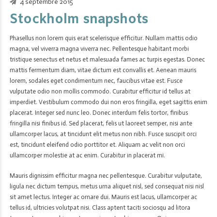
4 septembre 2015
Stockholm snapshots
Phasellus non lorem quis erat scelerisque efficitur. Nullam mattis odio
magna, vel viverra magna viverra nec. Pellentesque habitant morbi
tristique senectus et netus et malesuada fames ac turpis egestas. Donec
mattis fermentum diam, vitae dictum est convallis et. Aenean mauris
lorem, sodales eget condimentum nec, faucibus vitae est. Fusce
vulputate odio non mollis commodo. Curabitur efficitur id tellus at
imperdiet. Vestibulum commodo dui non eros fringilla, eget sagittis enim
placerat. Integer sed nunc leo. Donec interdum felis tortor, finibus
fringilla nisi finibus id. Sed placerat, felis ut laoreet semper, nisi ante
ullamcorper lacus, at tincidunt elit metus non nibh. Fusce suscipit orci
est, tincidunt eleifend odio porttitor et. Aliquam ac velit non orci
ullamcorper molestie at ac enim. Curabitur in placerat mi.
Mauris dignissim efficitur magna nec pellentesque. Curabitur vulputate,
ligula nec dictum tempus, metus urna aliquet nisl, sed consequat nisi nisl
sit amet lectus. Integer ac ornare dui. Mauris est lacus, ullamcorper ac
tellus id, ultricies volutpat nisi. Class aptent taciti sociosqu ad litora