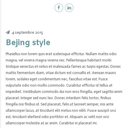
4 septembre 2015
Bejing style
Phasellus non lorem quis erat scelerisque efficitur. Nullam mattis odio
magna, vel viverra magna viverra nec. Pellentesque habitant morbi
tristique senectus et netus et malesuada fames ac turpis egestas. Donec
mattis fermentum diam, vitae dictum est convallis et. Aenean mauris
lorem, sodales eget condimentum nec, faucibus vitae est. Fusce
vulputate odio non mollis commodo. Curabitur efficitur id tellus at
imperdiet. Vestibulum commodo dui non eros fringilla, eget sagittis enim
placerat. Integer sed nunc leo. Donec interdum felis tortor, finibus
fringilla nisi finibus id. Sed placerat, felis ut laoreet semper, nisi ante
ullamcorper lacus, at tincidunt elit metus non nibh. Fusce suscipit orci
est, tincidunt eleifend odio porttitor et. Aliquam ac velit non orci
ullamcorper molestie at ac enim. Curabitur in placerat mi.